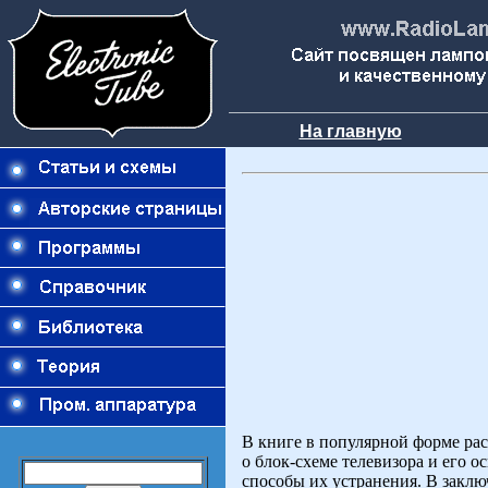
На главную
В книге в популярной форме рас
о блок-схеме телевизора и его 
способы их устранения. В заклю