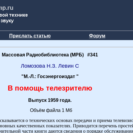
Прислать статью
Форум
Массовая Радиобиблиотека (МРБ) #341
Ломозова Н.З. Левин С
"М.-Л.: Госэнергоиздат "
В помощь телезрителю
Выпуск 1959 года.
Объём файла 1 Мб
сказывается о технических основах передачи и приема телевиз
основных качественных показателях. Приводится перечень прост
чительной части книги даются сведения о порядке обслуживани