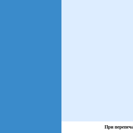
При перепеча
views: 18 | users: 3
gen page: 0.00s