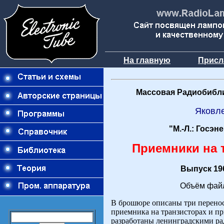
На главную
Присл
Массовая Радиобибли
Яковл
"М.-Л.: Госэн
Приемники на 
Выпуск 196
Объём файл
В брошюре описаны три перено
приемника на транзисторах и п
разработаны ленинградскими р