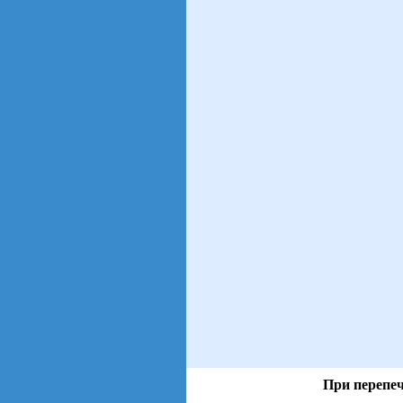
При перепеч
views: 191 | users: 24
gen page: 0.00s