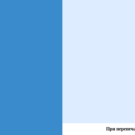
При перепеча
views: 17 | users: 3
gen page: 0.05s