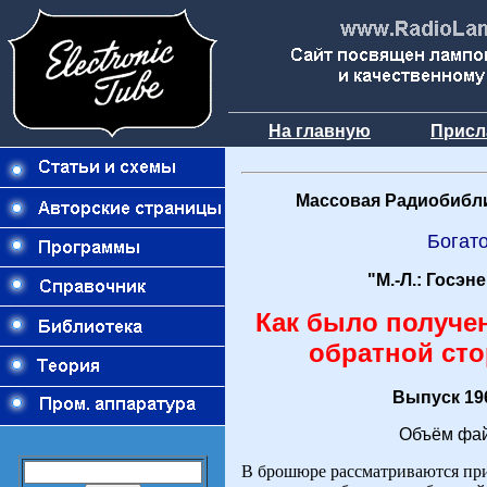
На главную
Присл
Массовая Радиобибли
Богато
"М.-Л.: Госэн
Как было получе
обратной ст
Выпуск 196
Объём фай
В брошюре рассматриваются пр