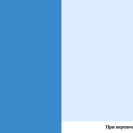
При перепеч
views: 87 | users: 13
gen page: 0.00s