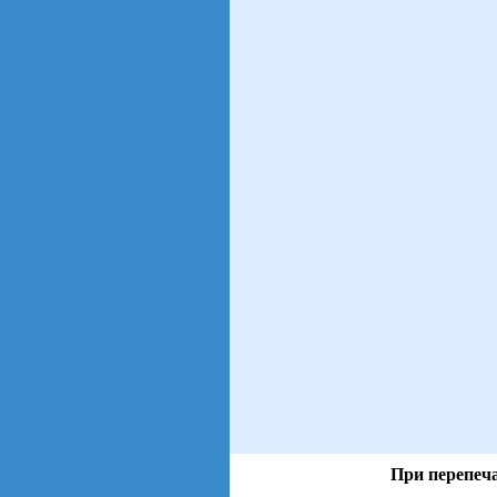
При перепеча
views: 45 | users: 5
gen page: 0.00s