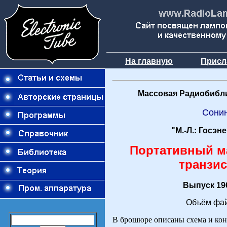
На главную
Присл
Массовая Радиобибли
Сони
"М.-Л.: Госэн
Портативный м
транзис
Выпуск 196
Объём фай
В брошюре описаны схема и кон