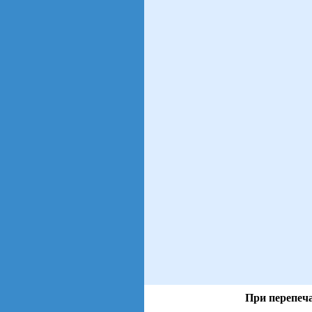
При перепеча
views: 13 | users: 2
gen page: 0.00s