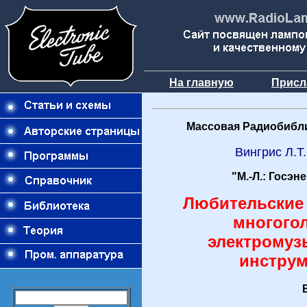
На главную
Присл
Массовая Радиобибли
Вингрис Л.Т
"М.-Л.: Госэн
Любительские 
многого
электрому
инстру