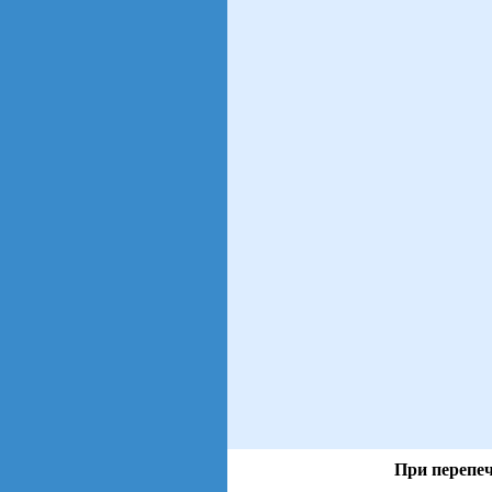
При перепеч
views: 226 | users: 26
gen page: 0.00s