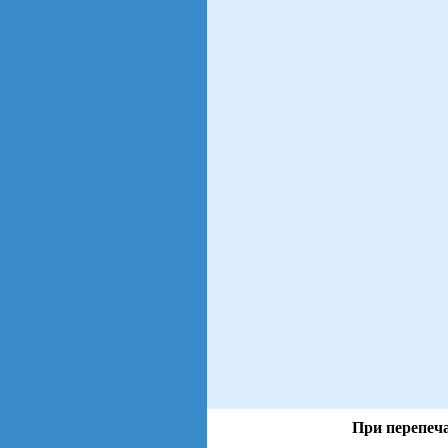
При перепеча
views: 40 | users: 6
gen page: 0.00s