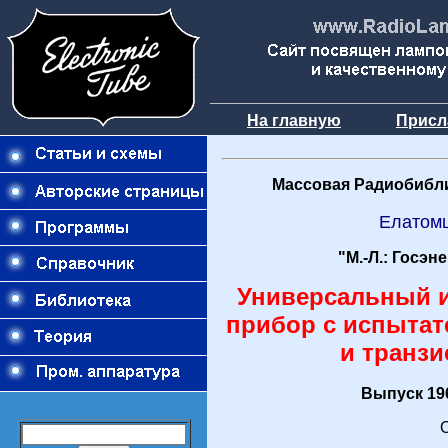
На главную
Присл
Массовая Радиобибли
Елатом
"М.-Л.: Госэн
Универсальный 
прибор с испытат
и транзи
Выпуск 196
О