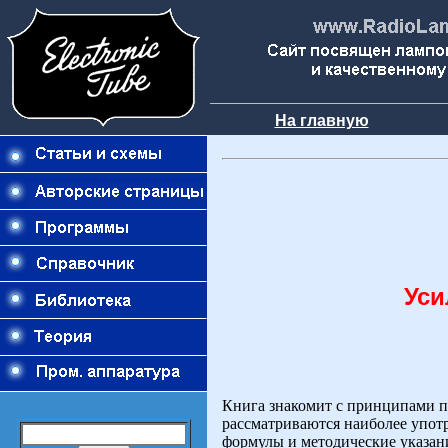
На главную
Уси
Книга знакомит с принципами п
рассматриваются наиболее упот
формулы и методические указани