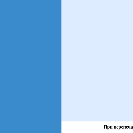
При перепеча
views: 6 | users: 1
gen page: 0.00s