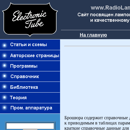
На главную
Брошюра содержит справочные д
к приводимым в таблицах парам
краткие справочные данные для