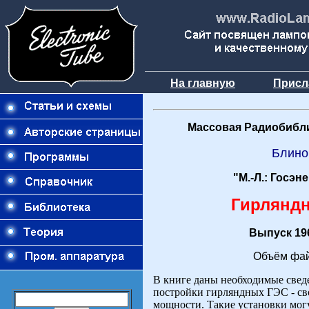
На главную
Присл
Массовая Радиобибли
Блино
"М.-Л.: Госэн
Гирлянд
Выпуск 196
Объём фай
В книге даны необходимые свед
постройки гирляндных ГЭС - с
мощности. Такие установки могу