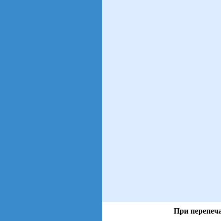
При перепеча
views: 28 | users: 2
gen page: 0.00s