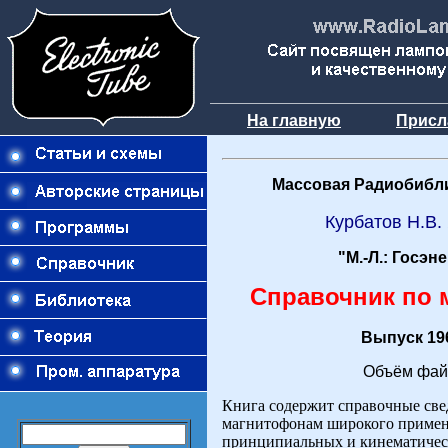
На главную
Присл
Массовая Радиобибли
Курбатов Н.В.
"М.-Л.: Госэн
Справочник по
Выпуск 196
Объём файл
Книга содержит справочные све
магнитофонам широкого примен
принципиальных и кинематическ