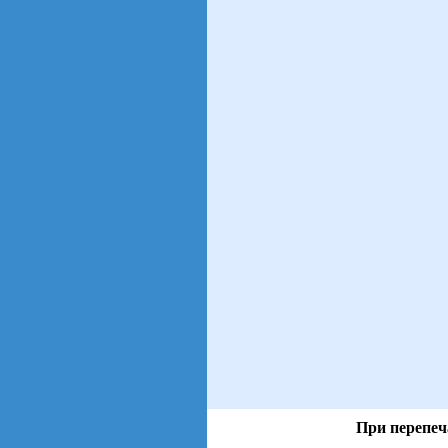
При перепеч
views: 93 | users: 58
gen page: 0.00s