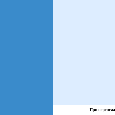
При перепеча
views: 5 | users: 2
gen page: 0.00s