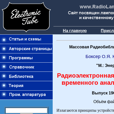
На главную
Присл
Массовая Радиобибли
Боксер О.Я.
"М.: Эне
Радиоэлектронная
временного анал
Выпуск 196
Объём фай
Излагаются принципы устройст