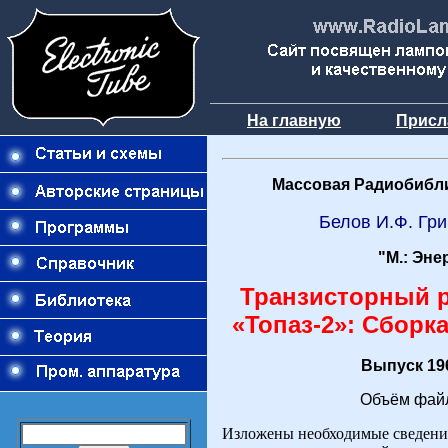
На главную
Присл
Массовая Радиобибли
Белов И.Ф. Гри
"М.: Эне
Транзисторный 
«Топаз-2»: Сборк
Выпуск 196
Объём файл
Изложены необходимые сведения 