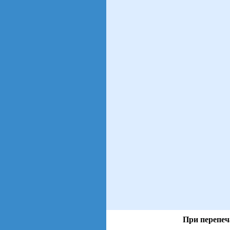
При перепеч
views: 35 | users: 10
gen page: 0.00s