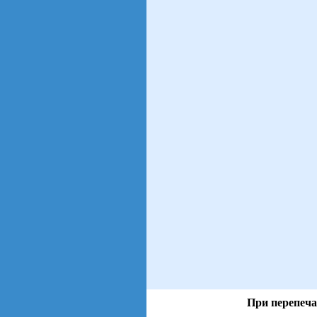
При перепеча
views: 9 | users: 3
gen page: 0.00s