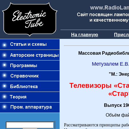
На главную
Присл
Массовая Радиобибли
Метузалем Е.В
"М.: Эне
Телевизоры «Стар
«Стар
Выпуск 196
Объём фай
Рассматриваются принципы работ