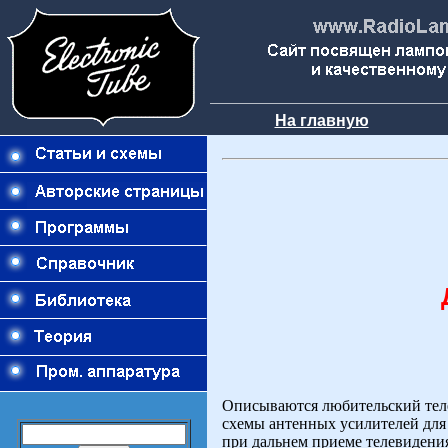
На главную
Описываются любительский теле
схемы антенных усилителей для
при дальнем приеме телевидения