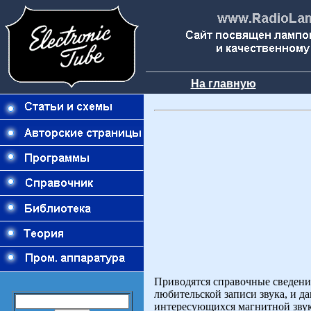
На главную
Приводятся справочные сведения
любительской записи звука, и д
интересующихся магнитной звук