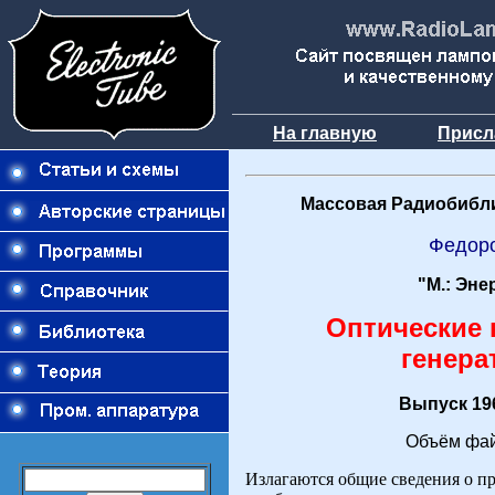
На главную
Присл
Массовая Радиобибли
Федор
"М.: Эне
Оптические 
генер
Выпуск 196
Объём фай
Излагаются общие сведения о п