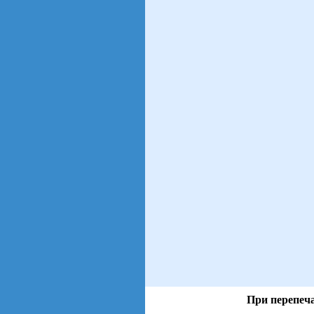
При перепеча
views: 17 | users: 7
gen page: 0.00s