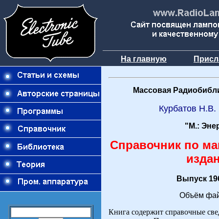
На главную
Присл
Массовая Радиобибли
Курбатов Н.В.
"М.: Эне
Справочник по ма
издан
Выпуск 196
Объём фай
Книга содержит справочные св