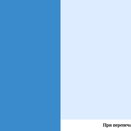
При перепеча
views: 20 | users: 3
gen page: 0.00s