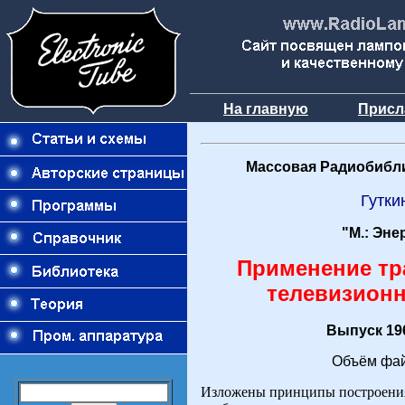
На главную
Присл
Массовая Радиобибли
Гутки
"М.: Эне
Применение тр
телевизионн
Выпуск 196
Объём фай
Изложены принципы построения 