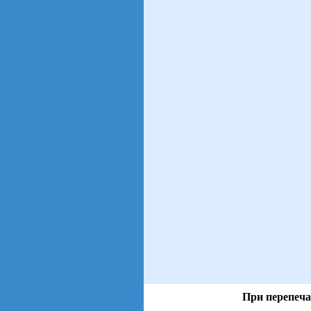
При перепеча
views: 2 | users: 1
gen page: 0.01s