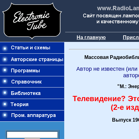
На главную
Присл
Массовая Радиобибли
Автор не известен (или
автор
"М.: Эне
Телевидение? Это
(2-е из
Выпуск 196
О