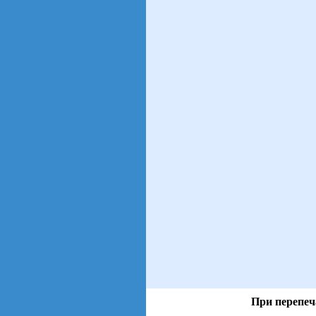
При перепеч
views: 42 | users: 10
gen page: 0.01s