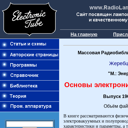
На главную
Присл
Массовая Радиобибли
Жеребц
"М.: Эне
Основы электроник
Выпуск 196
Объём фай
В книге рассматриваются физич
электровакуумных и полупровод
характеристики и параметры, а