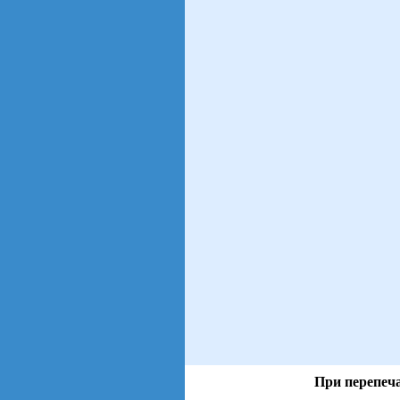
При перепеча
views: 36 | users: 3
gen page: 0.00s