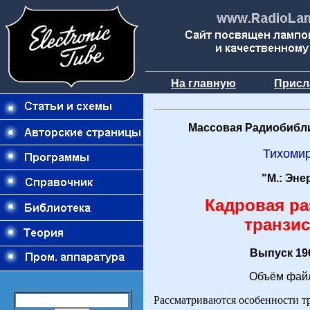
На главную
Присл
Массовая Радиобибли
Тихоми
"М.: Эне
Кадровая ра
транзис
Выпуск 196
Объём файл
Рассматриваются особенности тр