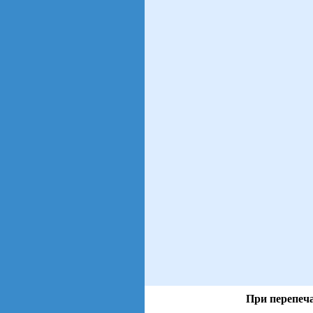
При перепеча
views: 89 | users: 8
gen page: 0.00s