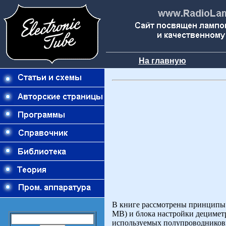
На главную
В книге рассмотрены принципы 
МВ) и блока настройки децимет
используемых полупроводниковы