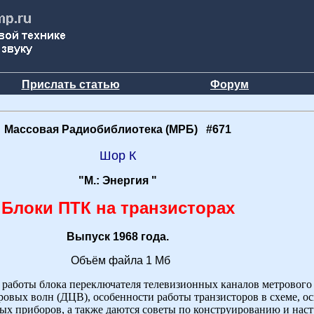
Прислать статью
Форум
Массовая Радиобиблиотека (МРБ) #671
Шор К
"М.: Энергия "
Блоки ПТК на транзисторах
Выпуск 1968 года.
Объём файла 1 Мб
работы блока переключателя телевизионных каналов метрового
ровых волн (ДЦВ), особенности работы транзисторов в схеме, о
х приборов, а также даются советы по конструированию и наст