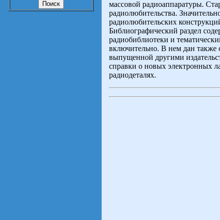
массовой радиоаппаратуры. Ста
радиолюбительства. Значительно
радиолюбительских конструкций
Библиографический раздел сод
радиобиблиотеки и тематический 
включительно. В нем дан также 
выпущенной другими издательст
справки о новых электронных л
радиодеталях.