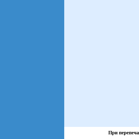
При перепеча
views: 3 | users: 2
gen page: 0.00s