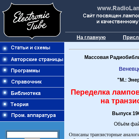
На главную
Присл
Массовая Радиобибли
Веневц
"М.: Эне
Переделка лампо
на транзи
Выпуск 196
Объём фай
Описаны транзисторные аналоги