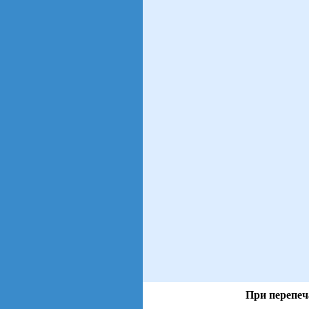
При перепеч
views: 71 | users: 10
gen page: 0.00s