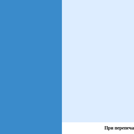
При перепеча
views: 5 | users: 2
gen page: 0.00s