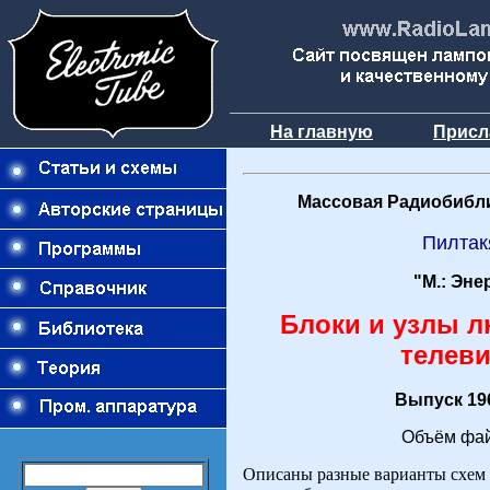
На главную
Присл
Массовая Радиобибли
Пилтак
"М.: Эне
Блоки и узлы л
телеви
Выпуск 196
Объём фай
Описаны разные варианты схем