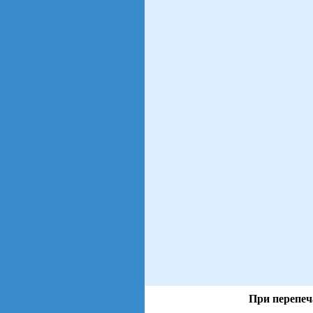
При перепеч
views: 74 | users: 17
gen page: 0.00s