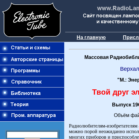
На главную
Присл
Массовая Радиобибли
Верха
"М.: Эне
Твой друг э
Выпуск 196
Объём фай
Радиолюбителям-изобретателям а
можно порой неожиданно исполь
многих приборов и приспособле