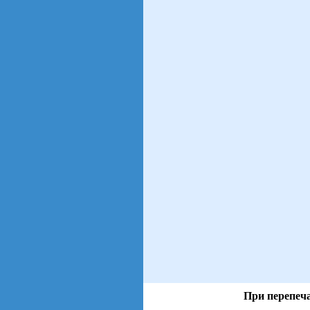
При перепеча
views: 47 | users: 6
gen page: 0.00s