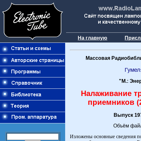
На главную
Присл
Массовая Радиобибли
Гумел
"М.: Эне
Налаживание т
приемников (2
Выпуск 197
Объём файл
Изложены основные сведения п