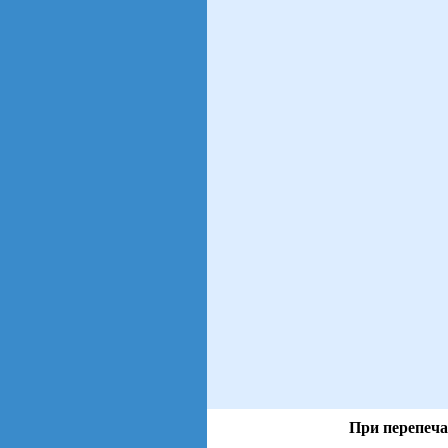
При перепеча
views: 3 | users: 1
gen page: 0.00s