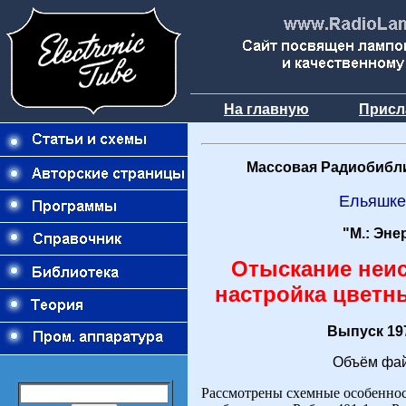
На главную
Присл
Массовая Радиобибли
Ельяшке
"М.: Эне
Отыскание неис
настройка цветн
Выпуск 197
Объём фай
Рассмотрены схемные особенно