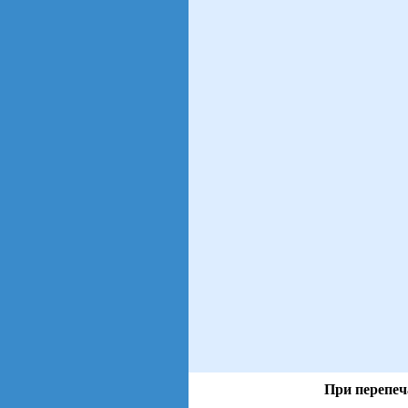
При перепеч
views: 92 | users: 63
gen page: 0.00s