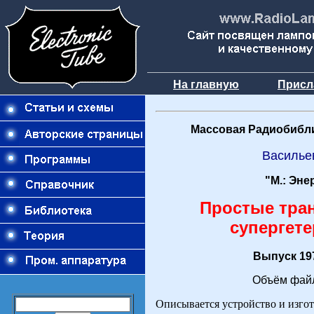
На главную
Присл
Массовая Радиобибли
Васильев
"М.: Эне
Простые тра
супергет
Выпуск 197
Объём файл
Описывается устройство и изго