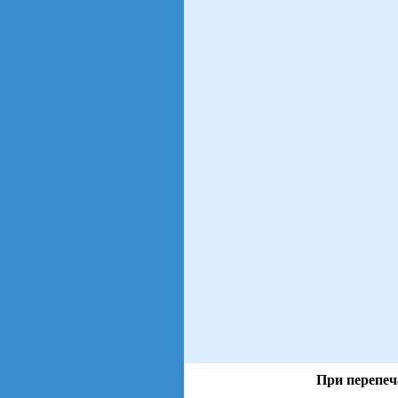
При перепеч
views: 99 | users: 17
gen page: 0.00s