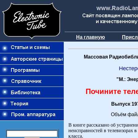
На главную
Присл
Массовая Радиобибли
Нестер
"М.: Эне
Почините тел
Выпуск 197
Объём файл
В книге рассказано об устране
неисправностей в телевизорах 
класса.