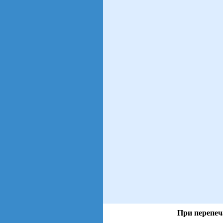
При перепеч
views: 55 | users: 13
gen page: 0.00s