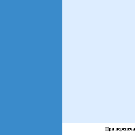
При перепеча
views: 5 | users: 2
gen page: 0.00s