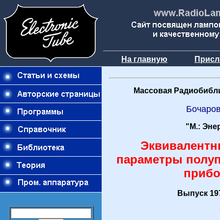
На главную
Присл
Массовая Радиобибли
Бочаров
"М.: Эне
Эквивалентн
параметры полу
приб
Выпуск 197
О