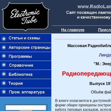
На главную
Присл
Массовая Радиобибли
Линд
"М.: Эне
Радиопередающ
Выпуск 197
Объём фай
В книге излагаются в доступной
форме общие принципы построе
работа типовых каскадов, испол