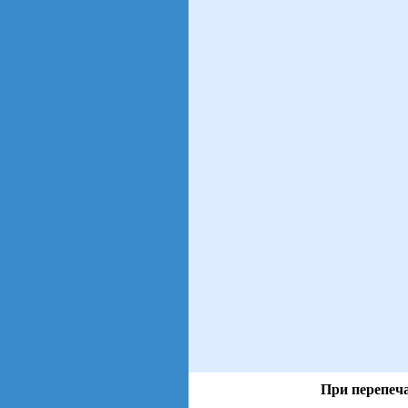
При перепеча
views: 28 | users: 6
gen page: 0.00s