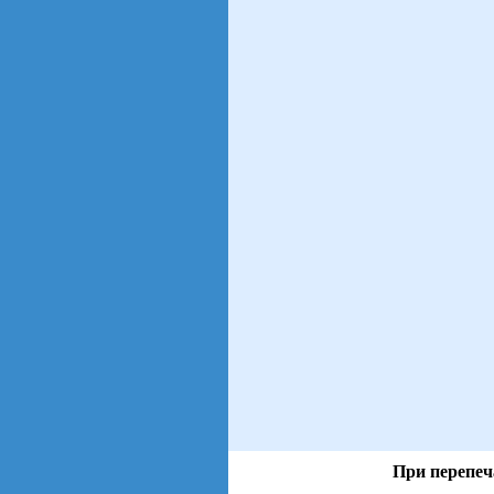
При перепеч
views: 37 | users: 12
gen page: 0.00s