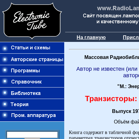
На главную
Присл
Массовая Радиобибли
Автор не известен (или
автор
"М.: Эне
Транзисторы:
Выпуск 197
Объём фай
Книга содержит в табличной фо
параметрах транзисторов отече