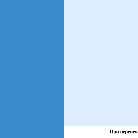
При перепеч
views: 56 | users: 10
gen page: 0.01s