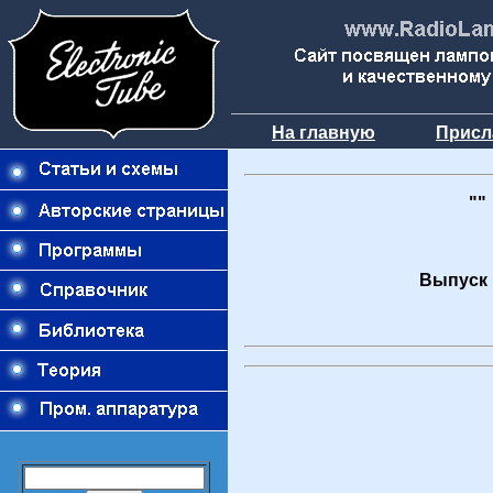
На главную
Присл
""
Выпуск 