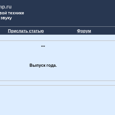
Прислать статью
Форум
""
Выпуск года.