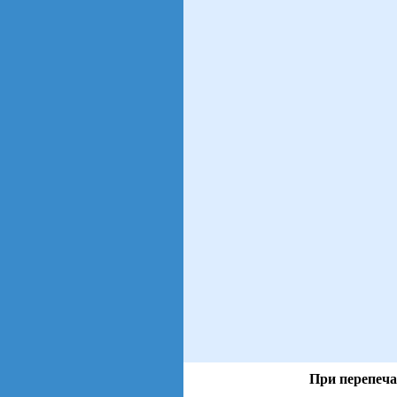
При перепеча
views: 5 | users: 1
gen page: 0.00s