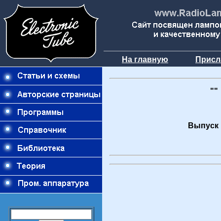
На главную
Присл
""
Выпуск 