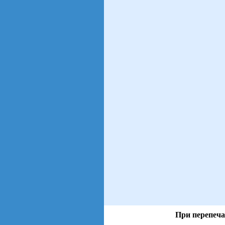
При перепеча
views: 5 | users: 2
gen page: 0.00s