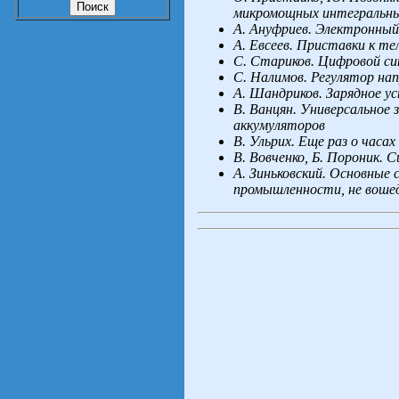
микромощных интегральны
А.
Ануфриев. Электронный
А.
Евсеев. Приставки к т
С.
Стариков. Цифровой си
С.
Налимов. Регулятор на
А.
Шандриков. Зарядное 
В.
Ванцян. Универсальное 
аккумуляторов
В.
Ульрих. Еще раз о часах
В.
Вовченко, Б.
Пороник. С
А.
Зиньковский. Основные 
промышленности, не вошед