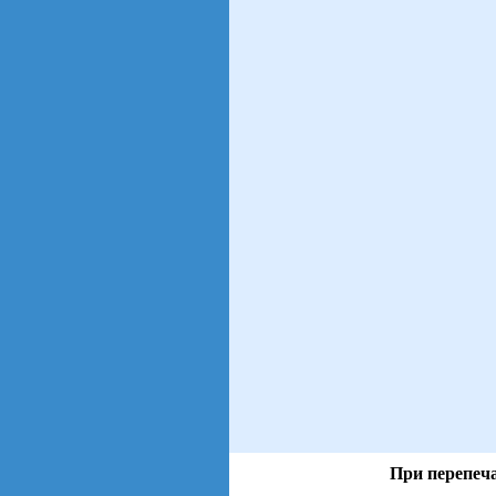
При перепеча
views: 11 | users: 4
gen page: 0.00s