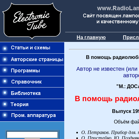
На главную
Присл
В помощь радиолюб
Автор не известен (или
автор
"М.: ДОС
В помощь радио
Выпуск 199
Объём фай
О.
Петраков. Прибор для. 
О.
Пристайко, Ю.
Поздняк