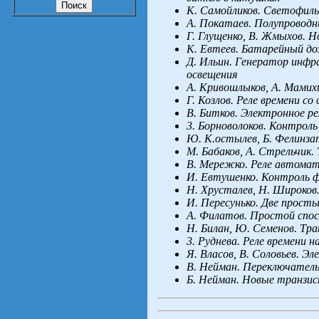
К. Самойликов. Светофиль
А. Покатаев. Полупроводн
Г. Глущенко, В. Жмыхов. 
К. Евтеев. Батарейный д
Д. Ильин. Генератор инфр
освещения
A. Кривошлыков, А. Мамих
Г. Козлов. Реле времени с
B. Битков. Электронное р
3. Борноволоков. Контроль
Ю. К.остылев, Б. Фелинза
М. Бабаков, А. Стрельчик
В. Мережко. Реле автомат
И. Евтушенко. Контроль ф
Н. Хрусталев, Н. Широко
И. Пересунько. Две прост
A. Филатов. Простой спо
Н. Билан, Ю. Семенов. Тр
3. Руднева. Реле времени 
Я. Власов, В. Соловьев. Э
B. Нейман. Переключатель
Б. Нейман. Новые транзи