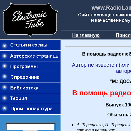
На главную
Присл
В помощь радиолюб
Автор не известен (или
автор
"М.: ДОС
В помощь ради
Выпуск 196
Объём фай
А. Терещенко, И. Терещен
витков в катушках