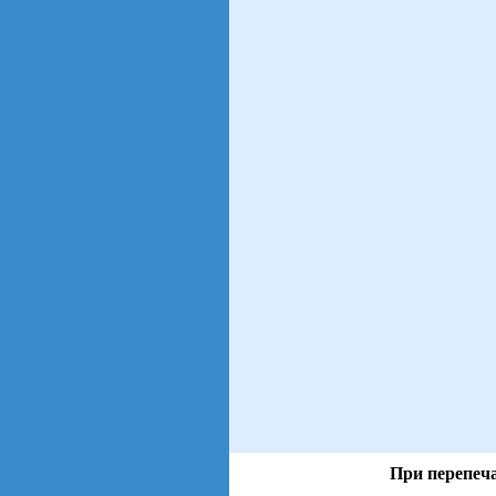
При перепеча
views: 13 | users: 3
gen page: 0.00s