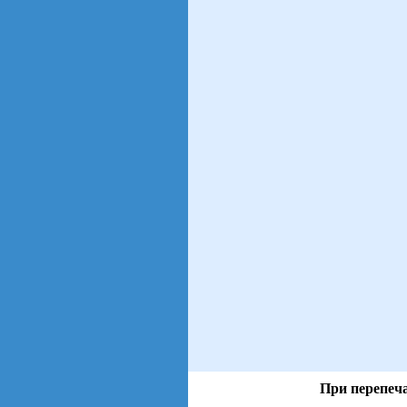
При перепеча
views: 39 | users: 8
gen page: 0.00s