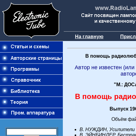
На главную
Присл
В помощь радиолюб
Автор не известен (или
автор
"М.: ДОС
В помощь ради
Выпуск 196
Объём фай
В. НУЖДИН, Усилители 
B. ЭЙНБИНДЕР. Бестра