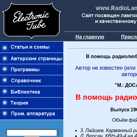
На главную
Присл
В помощь радиолюб
Автор не известен (или
автор
"М.: ДОС
В помощь ради
Выпуск 196
Объём фай
3. Лайшев. Карманный 
Л. Версан. КВН-49-4 на 