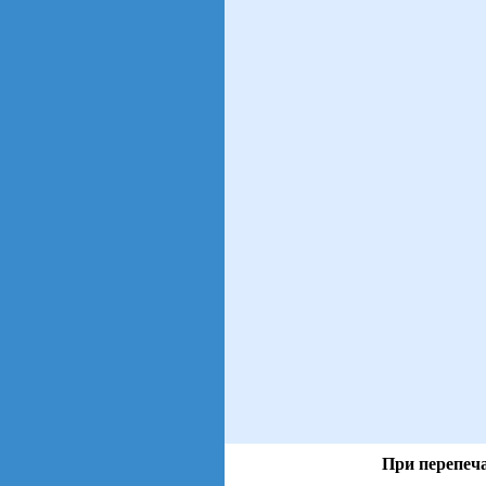
При перепеча
views: 18 | users: 3
gen page: 0.00s