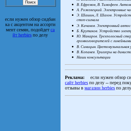
В.
Ефремов, В.
Тимофеев. Автом
А.
Рожевецкий. Электронные ч
Э.
Шашин, Л.
Шахов. Устройств
если нужен обзор сидбан
стоп-сигнала
ка с акцентом на ассорти
Э.
Качанов. Электронный авто
мент семян, подойдет
са
Б.
Крутаков. Устройство элект
йт herbies
по делу
Ю.
Макаров. Трехполосный сте
громкоговорителей с линейным
В.
Синицын. Цветомузыкальная 
В.
Копанев. Триггеры на динист
Наши консультации
Реклама:
если нужен обзор сид
сайт herbies
по делу -- перед пок
отзывы в
магазин herbies
по дел