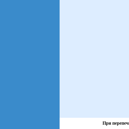
При перепеч
views: 75 | users: 12
gen page: 0.00s