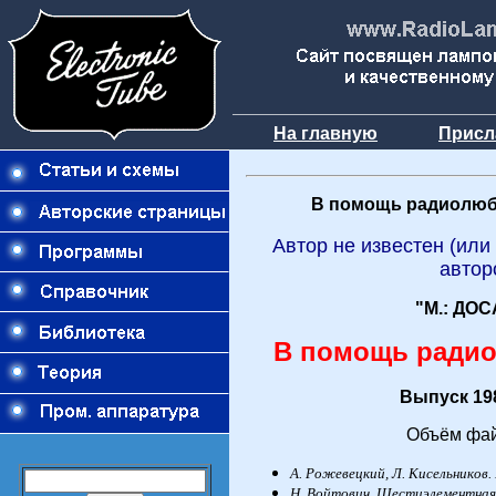
На главную
Присл
В помощь радиолюб
Автор не известен (или
автор
"М.: ДОС
В помощь ради
Выпуск 198
Объём фай
А.
Рожевецкий, Л.
Кисельников.
Н.
Войтович. Шестиэлементная 