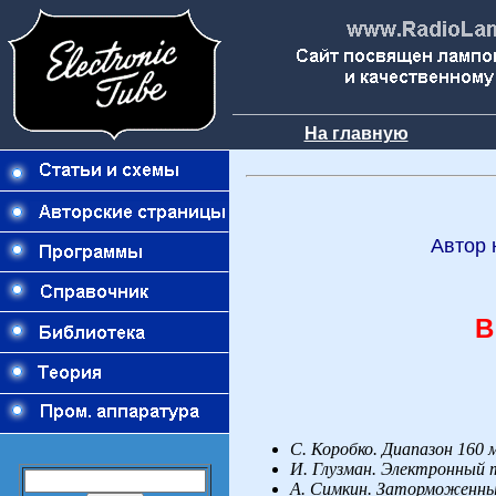
На главную
Автор 
В
С.
Коробко. Диапазон 160 
И.
Глузман. Электронный 
А.
Симкин. Заторможенны