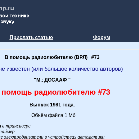
Прислать статью
Форум
В помощь радиолюбителю (ВРЛ) #73
не известен (или большое количество авторов)
"М.: ДОСААФ "
 помощь радиолюбителю #73
Выпуск 1981 года.
Объём файла 1 Мб
м в трансивере
таймер
е электродвигатели в устройствах автоматики