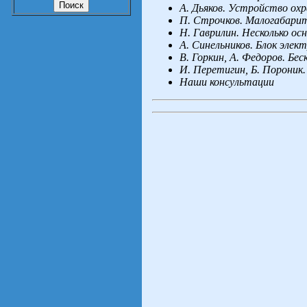
А.
Дьяков. Устройство охр
П.
Строчков. Малогабарит
Н.
Гаврилин. Несколько о
А.
Синельников. Блок эле
В.
Горкин, А.
Федоров. Бес
И.
Перетигин, Б.
Пороник.
Наши консультации