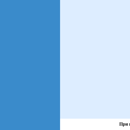
При 
views: 141 | users:
128