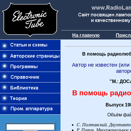
На главную
Присл
В помощь радиолюб
Автор не известен (или
автор
"М.: ДОС
В помощь ради
Выпуск 198
Объём фай
С.
Полтавский. Двухтакт
Р.
Павин. Многоканальное 