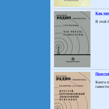
Как чи
В этой 
Просто
Книга п
самосто