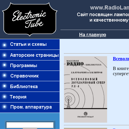
На главную
Всевол
В книге
суперге