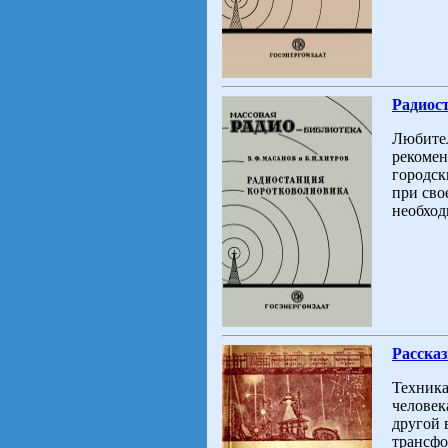
Радиос
Любител
рекомен
городск
при сво
необход
Расска
Техника
человек
другой 
трансфо