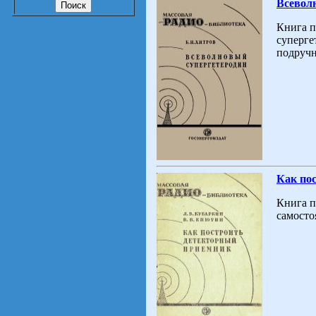
Всевол
Книга п
суперге
подручн
Как по
Книга п
самосто