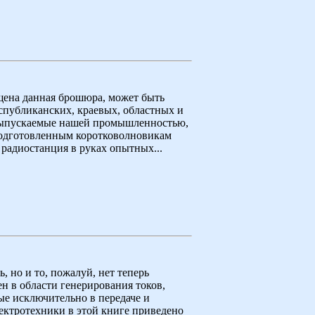
щена данная брошюра, может быть
публиканских, краевых, областных и
выпускаемые нашей промышленностью,
 подготовленным коротковолновикам
радиостанция в руках опытных...
, но и то, пожалуй, нет теперь
н в области генерирования токов,
ые исключительно в передаче и
ектротехники в этой книге приведено