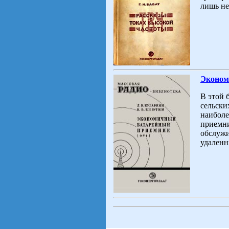
лишь не
Эконом
В этой 
сельски
наиболе
приемни
обслужи
удаленн