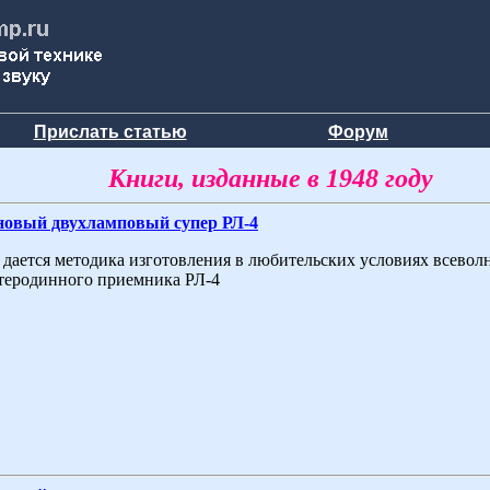
Прислать статью
Форум
Книги, изданные в 1948 году
новый двухламповый супер РЛ-4
 дается методика изготовления в любительских условиях всевол
теродинного приемника РЛ-4