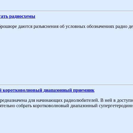
тать радиосхемы
брошюре даются разъяснения об условных обозначениях радио де
й коротковолновый диапазонный приемник
редназначена для начинающих радиолюбителей. В ней в доступно
ятельно собрать коротковолновый диапазонный супергетеродин