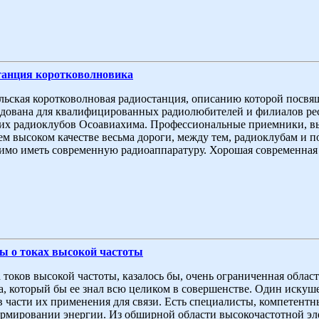
танция коротковолновика
ьская коротковолновая радиостанция, описанию которой посвя
дована для квалифицированных радиолюбителей и филиалов рес
их радиоклубов Осоавиахима. Профессиональные приемники, 
ем высоком качестве весьма дороги, между тем, радиоклубам и
имо иметь современную радиоаппаратуру. Хорошая современная 
зы о токах высокой частоты
 токов высокой частоты, казалось бы, очень ограниченная область
а, который бы ее знал всю целиком в совершенстве. Один искуше
в части их применения для связи. Есть специалисты, компетентн
рмировании энергии. Из обширной области высокочастотной эл